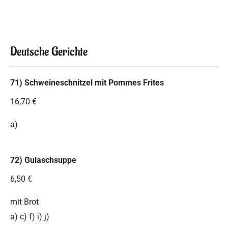
Deutsche Gerichte
71) Schweineschnitzel mit Pommes Frites
16,70 €
a)
72) Gulaschsuppe
6,50 €
mit Brot
a) c) f) i) j)