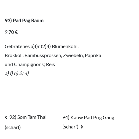
93) Pad Pag Raum
9,70 €
Gebratenes a)f)n)2)4) Blumenkohl,
Brokkoli, Bambussprossen, Zwiebeln, Paprika
und Champignons; Reis
a) f) n) 2) 4)
Beitragsnavigation
92) Som Tam Thai
94) Kauw Pad Prig Gäng
(scharf)
(scharf)