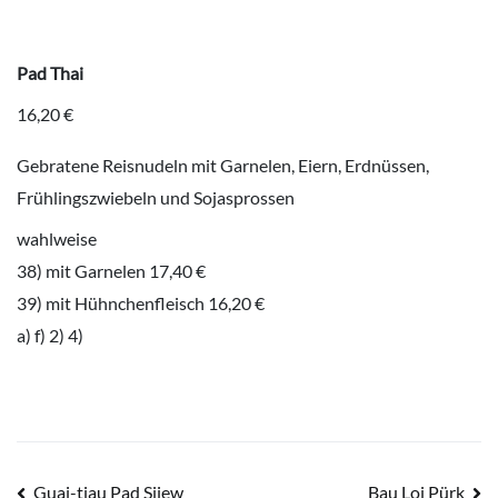
Pad Thai
16,20 €
Gebratene Reisnudeln mit Garnelen, Eiern, Erdnüssen,
Frühlingszwiebeln und Sojasprossen
wahlweise
38) mit Garnelen 17,40 €
39) mit Hühnchenfleisch 16,20 €
a) f) 2) 4)
Beitragsnavigation
Guai-tiau Pad Siiew
Bau Loi Pürk