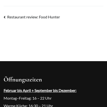
Beitragsnavigation
Restaurant review: Food Hunter
Öffnungszeiten
Februar bis April + September bis Dezember:
Montag–Freitag: 16 – 22 Uhr
Warme Küche: 16:30 – 21 Uhr