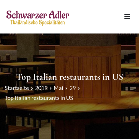
Zum
Inhalt
springen
Schwarzer Adler
Thailändische Spezialitäten
Top Italian restaurants in US
Startseite
2019
Mai
29
Top Italian restaurants in US